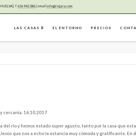
[HUELVA]. T
656 942 086
| email
info@riojara.com
LAS CASAS
EL ENTORNO
PRECIOS
CONT
s
y cercanía. 16.10.2017
a del río y hemos estado super agusto, tanto por la casa que est
e Jesús que nos a echo la estancia muy cómoda y gratificante. En 