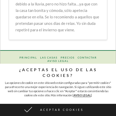
debido a la lluvia, pero no hizo falta….ya que con
la casa tan bonita y cómoda, sólo apetecia
quedarse en ella. Se lo recomiendo a aquellos que
pretendan pasar unos dias de relax. Yo sin duda
repetiré para el invierno que viene.
PRINCIPAL
LAS CASAS
PRECIOS
CONTACTAR
AVISO LEGAL
¿ACEPTAS EL USO DE LAS
Río y Jara Turismo Rural, SL | Casa Rural Categoría Superior CR-HU-192 y CR-HU-193
COOKIES?
Las opciones de cookie en este sitio web están configuradas para "permitir cookies"
para ofrecerte una mejor experiencia de navegación. Si sigues utilizando este sitio
web sin cambiar tus opciones o haces clic en "Aceptar" estarás consintiendo las
cookies de este sitio. Más información [
AVISO LEGAL
]
ACEPTAR COOKIES