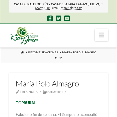
CASAS RURALES DEL RÍO Y CASA DE LA JARA.
LA NAVA [HUELVA]. T
656 942 086
| email
info@riojara.com
Navi
HOME
RECOMENDACIONES
MARÍA POLO ALMAGRO
María Polo Almagro
TRESPIXELS
05/03/2011
TOPRURAL
.
Fabuloso fin de semana. El tiempo no acompañó