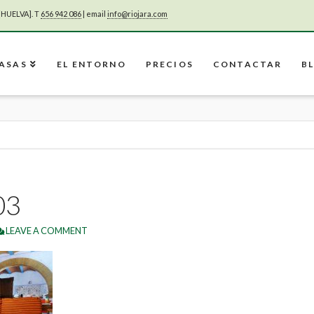
[HUELVA]. T
656 942 086
| email
info@riojara.com
CASAS
EL ENTORNO
PRECIOS
CONTACTAR
B
03
LEAVE A COMMENT