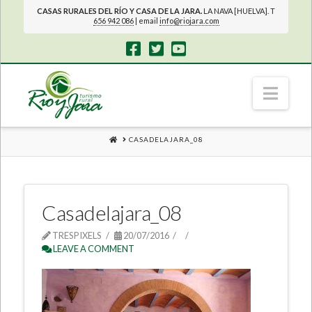
CASAS RURALES DEL RÍO Y CASA DE LA JARA.
LA NAVA [HUELVA]. T
656 942 086
| email
info@riojara.com
Navi
HOME
CASADELAJARA_08
Casadelajara_08
TRESPIXELS
20/07/2016
LEAVE A COMMENT