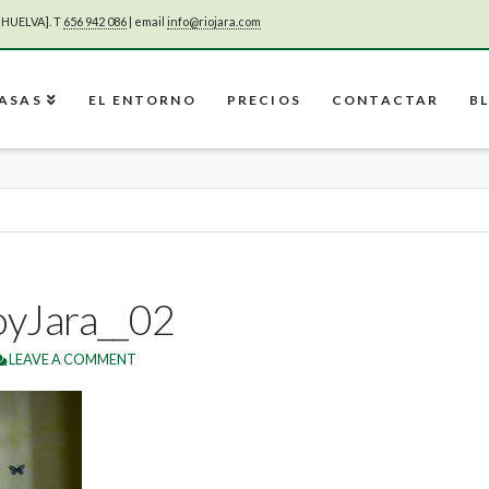
[HUELVA]. T
656 942 086
| email
info@riojara.com
CASAS
EL ENTORNO
PRECIOS
CONTACTAR
B
oyJara__02
LEAVE A COMMENT