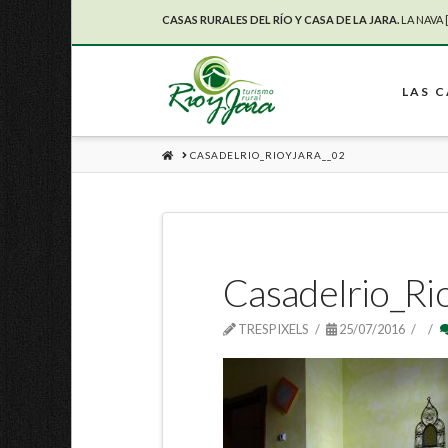
CASAS RURALES DEL RÍO Y CASA DE LA JARA.
LA NAVA 
LAS 
HOME
CASADELRIO_RIOYJARA__02
Casadelrio_Ri
TRESPIXELS
25/07/2016