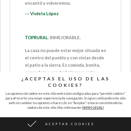
encantó y volveremos.
―
Violeta López
TOPRURAL
.
INMEJORABLE.
La casa no puede estar mejor situada en
el centro del pueblo y con vistas desde
el patio a la sierra. Es comoda, bonita,
acogedora y con todo lo necesario…
¿ACEPTAS EL USO DE LAS
muy bien equipada!. Los dueños
COOKIES?
encantadores.
Las opciones de cookie en este sitio web están configuradas para "permitir cookies"
Repetiremos!
para ofrecerte una mejor experiencia de navegación. Si sigues utilizando este sitio
web sin cambiar tus opciones o haces clic en "Aceptar" estarás consintiendo las
―
María José Gil Dominguez
cookies de este sitio. Más información [
AVISO LEGAL
]
ACEPTAR COOKIES
TOPRURAL
.
IMPRESIONANTE.