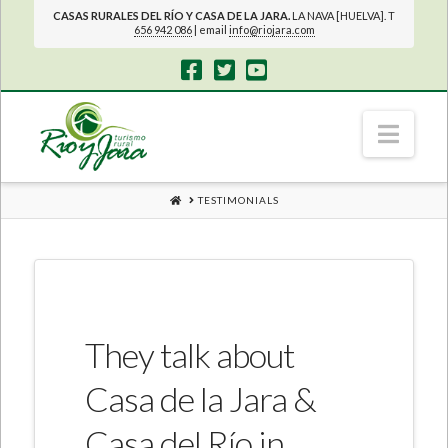
CASAS RURALES DEL RÍO Y CASA DE LA JARA.
LA NAVA [HUELVA]. T
656 942 086
| email
info@riojara.com
Navi
HOME
TESTIMONIALS
They talk about
Casa de la Jara &
Casa del Río in