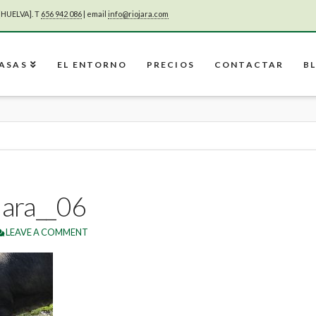
[HUELVA]. T
656 942 086
| email
info@riojara.com
CASAS
EL ENTORNO
PRECIOS
CONTACTAR
B
Jara__06
LEAVE A COMMENT