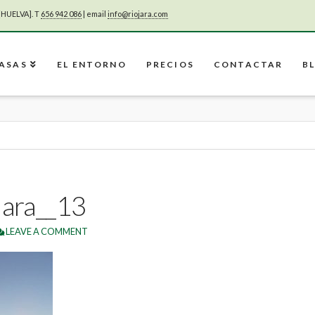
[HUELVA]. T
656 942 086
| email
info@riojara.com
CASAS
EL ENTORNO
PRECIOS
CONTACTAR
B
Jara__13
LEAVE A COMMENT