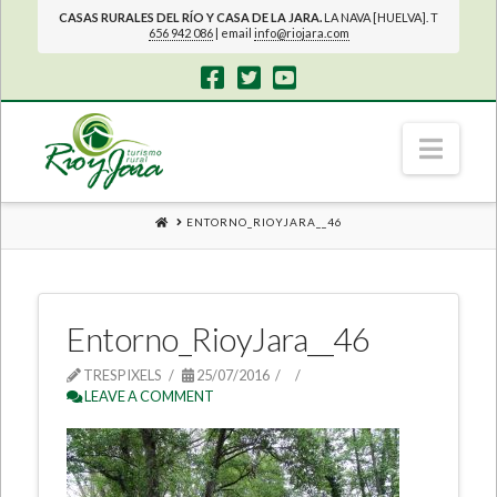
CASAS RURALES DEL RÍO Y CASA DE LA JARA.
LA NAVA [HUELVA]. T
656 942 086
| email
info@riojara.com
Navi
HOME
ENTORNO_RIOYJARA__46
Entorno_RioyJara__46
TRESPIXELS
25/07/2016
LEAVE A COMMENT