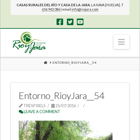
CASAS RURALES DEL RÍO Y CASA DE LA JARA.
LA NAVA [HUELVA]. T
656 942 086
| email
info@riojara.com
Navi
HOME
ENTORNO_RIOYJARA__54
Entorno_RioyJara__54
TRESPIXELS
25/07/2016
LEAVE A COMMENT