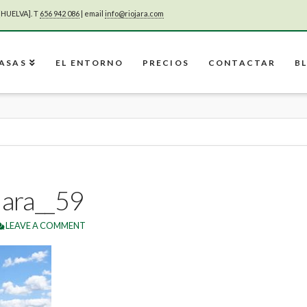
[HUELVA]. T
656 942 086
| email
info@riojara.com
CASAS
EL ENTORNO
PRECIOS
CONTACTAR
B
Jara__59
LEAVE A COMMENT