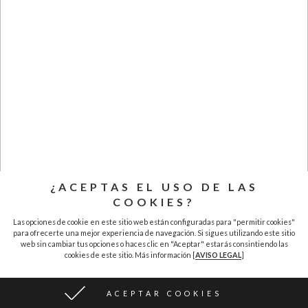
¿ACEPTAS EL USO DE LAS
COOKIES?
Las opciones de cookie en este sitio web están configuradas para "permitir cookies"
para ofrecerte una mejor experiencia de navegación. Si sigues utilizando este sitio
web sin cambiar tus opciones o haces clic en "Aceptar" estarás consintiendo las
cookies de este sitio. Más información [
AVISO LEGAL
]
PRINCIPAL
LAS CASAS
PRECIOS
CONTACTAR
AVISO LEGAL
Río y Jara Turismo Rural, SL | Casa Rural Categoría Superior CR-HU-192 y CR-HU-193
ACEPTAR COOKIES