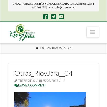
CASAS RURALES DEL RÍO Y CASA DE LA JARA.
LA NAVA [HUELVA]. T
656 942 086
| email
info@riojara.com
Navi
HOME
OTRAS_RIOYJARA__04
Otras_RioyJara__04
TRESPIXELS
25/07/2016
LEAVE A COMMENT