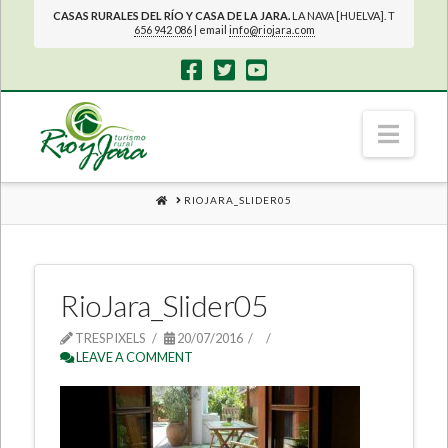
CASAS RURALES DEL RÍO Y CASA DE LA JARA.
LA NAVA [HUELVA]. T
656 942 086
| email
info@riojara.com
Navi
HOME
RIOJARA_SLIDER05
RioJara_Slider05
TRESPIXELS
20/07/2016
LEAVE A COMMENT