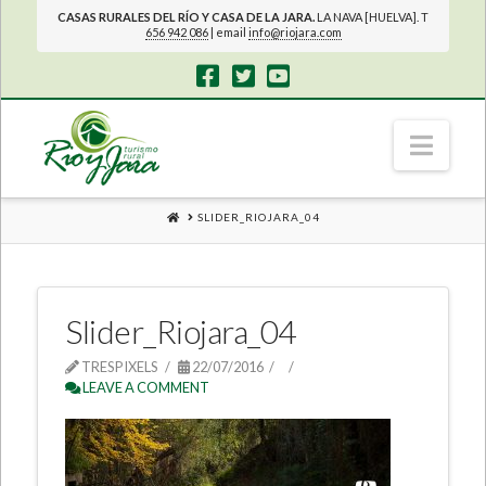
CASAS RURALES DEL RÍO Y CASA DE LA JARA.
LA NAVA [HUELVA]. T
656 942 086
| email
info@riojara.com
Navi
HOME
SLIDER_RIOJARA_04
Slider_Riojara_04
TRESPIXELS
22/07/2016
LEAVE A COMMENT